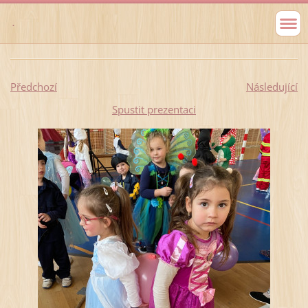
.
Předchozí
Následující
Spustit prezentaci