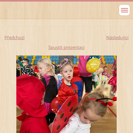
.
Předchozí
Následující
Spustit prezentaci