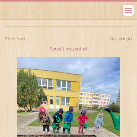
.
Předchozí
Následující
Spustit prezentaci