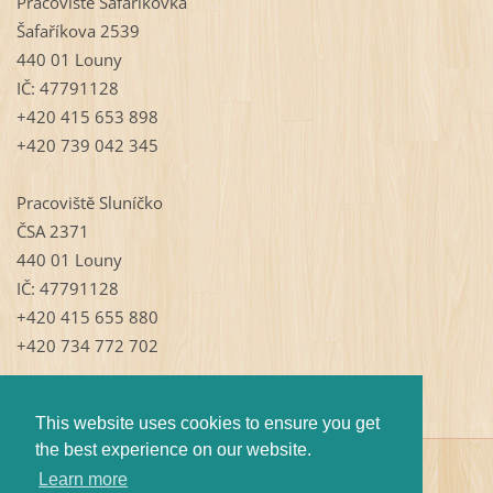
Pracoviště Šafaříkovka
Šafaříkova 2539
440 01 Louny
IČ: 47791128
+420 415 653 898
+420 739 042 345
Pracoviště Sluníčko
ČSA 2371
440 01 Louny
IČ: 47791128
+420 415 655 880
+420 734 772 702
This website uses cookies to ensure you get
the best experience on our website.
© 2009 Všechna práva vyhrazena.
Learn more
Vytvořeno službou
Webnode