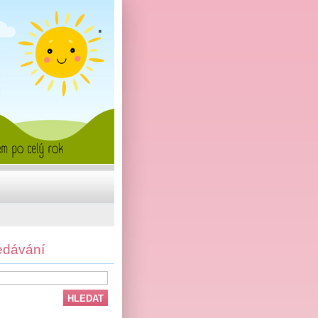
.
edávání