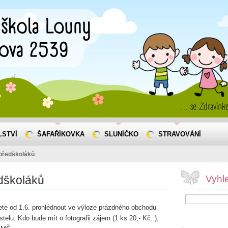
LSTVÍ
ŠAFAŘÍKOVKA
SLUNÍČKO
STRAVOVÁNÍ
 předškoláků
dškoláků
Vyhl
ete od 1.6. prohlédnout ve výloze prázdného obchodu
stelu. Kdo bude mít o fotografii zájem (1 ks 20,- Kč. ),