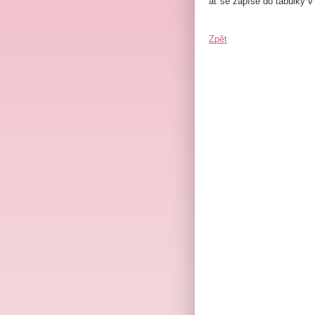
ať se zapíše do tabulky 
Zpět