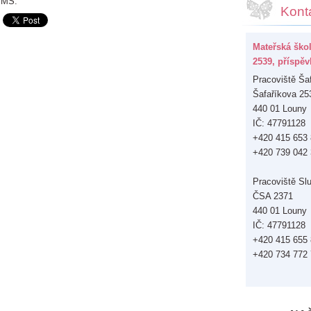
v MŠ.
Kont
Mateřská ško
2539, příspě
Pracoviště Ša
Šafaříkova 25
440 01 Louny
IČ: 47791128
+420 415 653
+420 739 042
Pracoviště Sl
ČSA 2371
440 01 Louny
IČ: 47791128
+420 415 655
+420 734 772