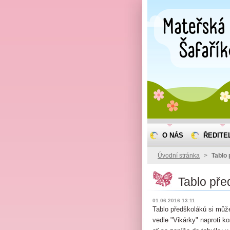
O NÁS
ŘEDITE
Úvodní stránka
>
Tablo
Tablo pře
01.06.2016 13:11
Tablo předškoláků si můž
vedle "Vikárky" naproti ko