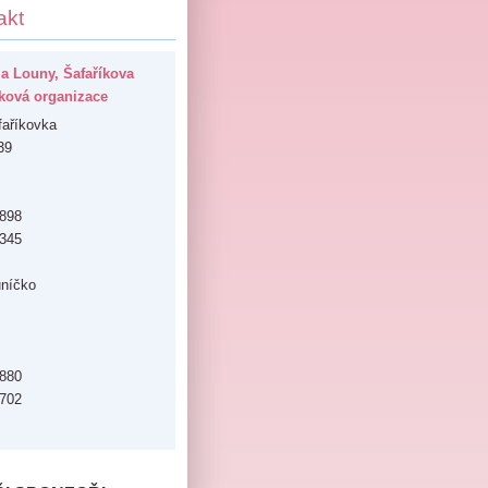
akt
la Louny, Šafaříkova
vková organizace
faříkovka
39
 898
 345
uníčko
 880
 702