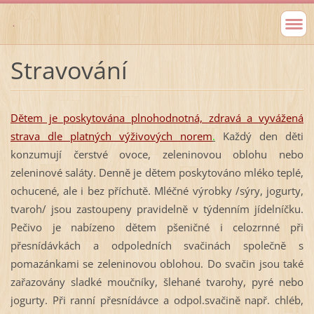
.
Stravování
Dětem je poskytována plnohodnotná, zdravá a vyvážená
strava dle platných výživových norem
.
Každý den děti
konzumují čerstvé ovoce, zeleninovou oblohu nebo
zeleninové saláty. Denně je dětem poskytováno mléko teplé,
ochucené, ale i bez příchutě. Mléčné výrobky /sýry, jogurty,
tvaroh/ jsou zastoupeny pravidelně v týdenním jídelníčku.
Pečivo je nabízeno dětem pšeničné i celozrnné při
přesnídávkách a odpoledních svačinách společně s
pomazánkami se zeleninovou oblohou. Do svačin jsou také
zařazovány sladké moučníky, šlehané tvarohy, pyré nebo
jogurty. Při ranní přesnídávce a odpol.svačině např. chléb,