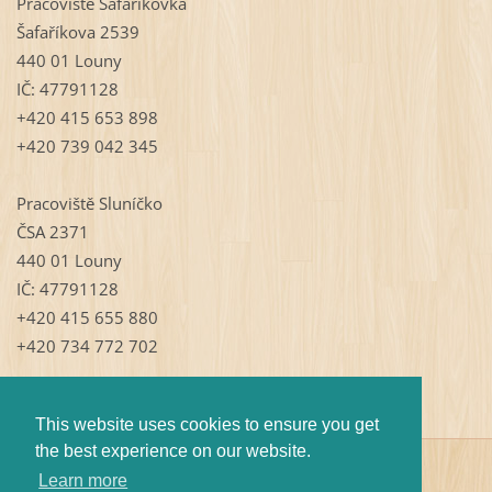
Pracoviště Šafaříkovka
Šafaříkova 2539
440 01 Louny
IČ: 47791128
+420 415 653 898
+420 739 042 345
Pracoviště Sluníčko
ČSA 2371
440 01 Louny
IČ: 47791128
+420 415 655 880
+420 734 772 702
This website uses cookies to ensure you get
the best experience on our website.
© 2009 Všechna práva vyhrazena.
Learn more
Vytvořeno službou
Webnode