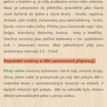
pečivo s máslem aj. je vždy podáváno ovoce nebo zelenina.
Maso je zařazováno do jídelníčku pravidelně jako hlavní
chod čtyřikrát do týdne a různé druhy - hovězí, vepřové,
drůbeží, rybí i králičí. Zařazovány jsou také luštěniny - hrách,
fazole, cizrna nebo čočka. Přílohy jsou různorodé např. rýže,
bulgur, brambory, těstoviny, kuskus, noky a knedlíky.
Všechny suroviny jsou pečlivě sledovány v tzv. spotřebním
koši = stravovací norma. Mezi jednotlivými jídly jsou
dodržovány intervaly 2,5 - 3 hod.
Dopolední svačiny si děti samostatně připravují.
Pitný režim /
ovocné, bylinkové i černé čaje, ovocné sirupy,
džusy, pitná voda/ je poskytován po celý den pobytu dětí v
mateřské škole v samoobslužných koutcích ve třídách. V
teplých měsících (při pobytu dětí na zahradě) bylo zřízeno
dětské samoobslužné pítko s pitnou vodou.